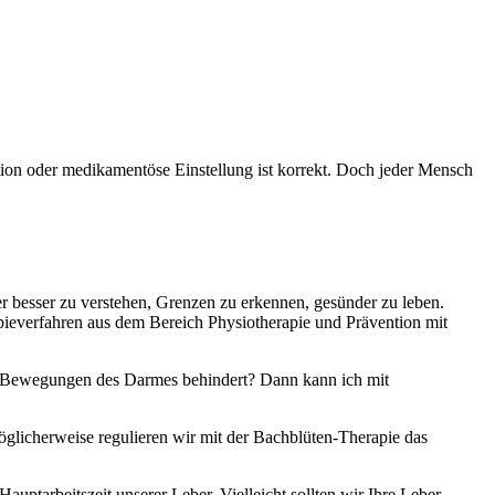
ation oder medikamentöse Einstellung ist korrekt. Doch jeder Mensch
er besser zu verstehen, Grenzen zu erkennen, gesünder zu leben.
apieverfahren aus dem Bereich Physiotherapie und Prävention mit
ie Bewegungen des Darmes behindert? Dann kann ich mit
glicherweise regulieren wir mit der Bachblüten-Therapie das
ptarbeitszeit unserer Leber. Vielleicht sollten wir Ihre Leber