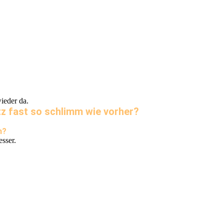
ieder da.
tz fast so schlimm wie vorher?
n?
sser.