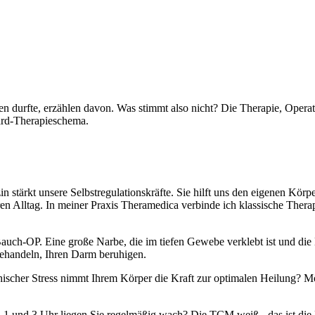
iten durfte, erzählen davon. Was stimmt also nicht? Die Therapie, Oper
dard-Therapieschema.
 stärkt unsere Selbstregulationskräfte. Sie hilft uns den eigenen Körp
en Alltag. In meiner Praxis Theramedica verbinde ich klassische Ther
Bauch-OP. Eine große Narbe, die im tiefen Gewebe verklebt ist und d
ehandeln, Ihren Darm beruhigen.
ischer Stress nimmt Ihrem Körper die Kraft zur optimalen Heilung? Mö
und 3 Uhr liegen Sie regelmäßig wach? Die TCM weiß - das ist die Hau