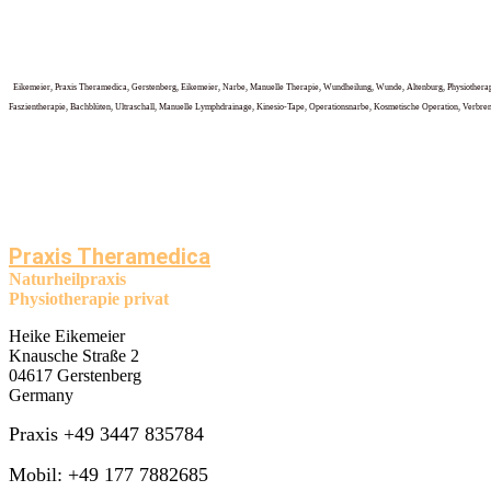
Eikemeier, Praxis Theramedica, Gerstenberg, Eikemeier, Narbe, Manuelle Therapie, Wundheilung, Wunde, Altenburg, Physiotherap
Faszientherapie, Bachblüten, Ultraschall, Manuelle Lymphdrainage, Kinesio-Tape, Operationsnarbe, Kosmetische Operation, Verbr
Praxis Theramedica
Naturheilpraxis
Physiotherapie privat
Heike Eikemeier
Knausche Straße 2
04617 Gerstenberg
Germany
Praxis +49 3447 835784
Mobil: +49 177 7882685