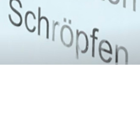
Terminvereinbarun
Liebe Patienten,
gern berate ich Sie persönlich in meiner Praxis 