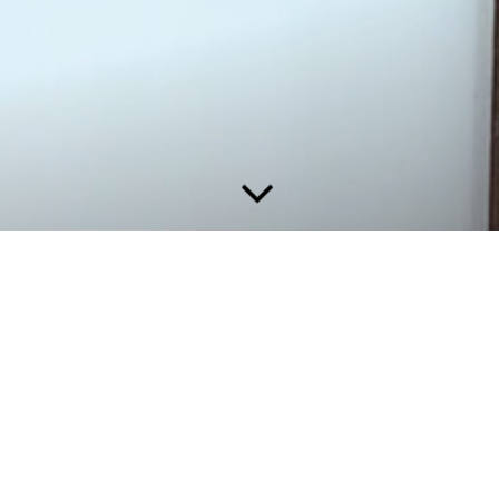
g Praxis Theramedica
Theramedica.
Meine Praxis ist eine reine