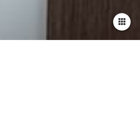
Blog - Neuigkeiten -
Aktuelle Themen
Neueste 5 Einträge
❓ Stoppen dich die Wechseljahre? 🤔