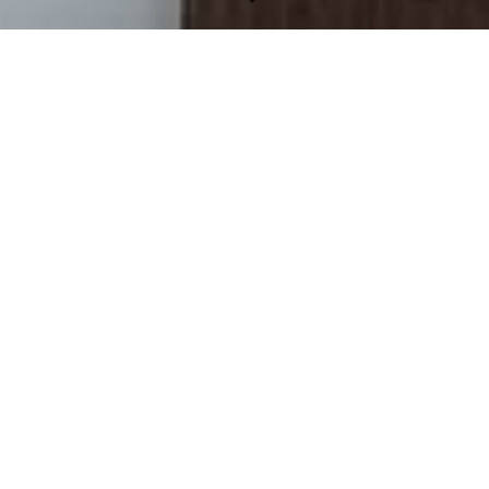
Blog - Neuigkeiten -
Aktuelle Themen
Neueste 5 Einträge
❓ Stoppen dich die Wechseljahre? 🤔
🕶 Ich lade Sie ein zu einem Perspektivenwechsel! 👓
🍞 Roggen-Dinkel-Sauerteigbrot mit Leinsamen (ca. 750 g) 😋
Ballaststoffe erklärt 👉🏻 Leinsamen – das heimische Superfood für
eine gesunde Verdauung 🧐
🌃 ⭐ Sommernächte ohne Brummen – mein natürliches Anti-