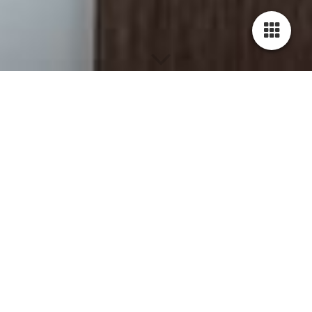
Blog - Neuigkeiten -
Aktuelle Themen
Neueste 5 Einträge
❓ Stoppen dich die Wechseljahre? 🤔
🕶 Ich lade Sie ein zu einem Perspektivenwechsel! 👓